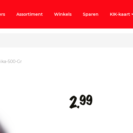
ers
Assortiment
Winkels
Sparen
KIK-kaart
ika-500-Gr
ergeten
k KIK-account
99
2.