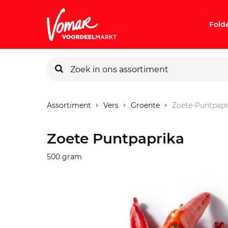
Fold
KIK-kaart
Assortiment
Vers
Groente
Zoete-Puntpapr
Pincode v
Zoete Puntpaprika
Persoonlij
500 gram