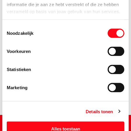
informatie die je aan ze hebt verstrekt of die ze hebben
verzameld op basis van jouw gebruik van hun services.
Toestemmingsselectie
Noodzakelijk
Voorkeuren
9.
65
Statistieken
Marketing
Details tonen
Alles toestaan