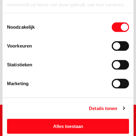
verzameld op basis van jouw gebruik van hun services.
Toestemmingsselectie
Noodzakelijk
Voorkeuren
10.
63
Statistieken
Marketing
Details tonen
Alles toestaan
Schrijf je in voor de Vomar nieuwsbrief