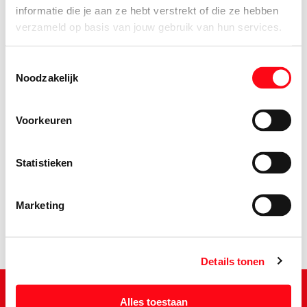
informatie die je aan ze hebt verstrekt of die ze hebben
verzameld op basis van jouw gebruik van hun services.
Toestemmingsselectie
Noodzakelijk
Voorkeuren
5.
66
Statistieken
Marketing
Details tonen
Alles toestaan