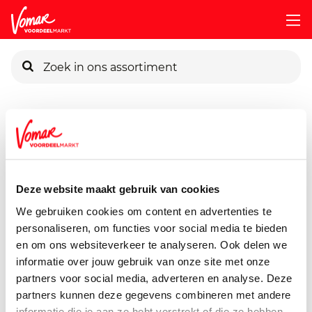
KIK-kaart
Assortiment
Vers
Kip & Kalkoen
Scharrelkippenboute
Pincode vergeten
Guldenhoeve Kippenbouten
2st
Deze website maakt gebruik van cookies
Persoonlijk KIK-account
550 gram
We gebruiken cookies om content en advertenties te
personaliseren, om functies voor social media te bieden
en om ons websiteverkeer te analyseren. Ook delen we
informatie over jouw gebruik van onze site met onze
partners voor social media, adverteren en analyse. Deze
partners kunnen deze gegevens combineren met andere
informatie die je aan ze hebt verstrekt of die ze hebben