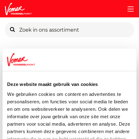
KIK-kaart
Assortiment
Vers
Verse Maaltijden & Maaltijdsalades
Pincode vergeten
Jan American Pancakes
6 stuks
Deze website maakt gebruik van cookies
Persoonlijk KIK-account
We gebruiken cookies om content en advertenties te
personaliseren, om functies voor social media te bieden
en om ons websiteverkeer te analyseren. Ook delen we
informatie over jouw gebruik van onze site met onze
partners voor social media, adverteren en analyse. Deze
partners kunnen deze gegevens combineren met andere
informatie die je aan ze hebt verstrekt of die ze hebben