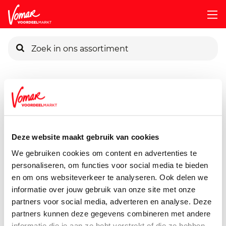
KIK-kaart
Assortiment
Vers
Verse Maaltijden & Maaltijdsalades
Pincode vergeten
Jan Poffertjes
38 stuks
Deze website maakt gebruik van cookies
Persoonlijk KIK-account
We gebruiken cookies om content en advertenties te
personaliseren, om functies voor social media te bieden
en om ons websiteverkeer te analyseren. Ook delen we
informatie over jouw gebruik van onze site met onze
partners voor social media, adverteren en analyse. Deze
partners kunnen deze gegevens combineren met andere
informatie die je aan ze hebt verstrekt of die ze hebben