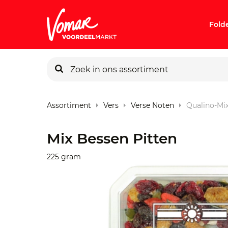
Fold
KIK-kaart
Assortiment
Vers
Verse Noten
Qualino-Mi
Pincode v
Mix Bessen Pitten
Persoonlij
225 gram