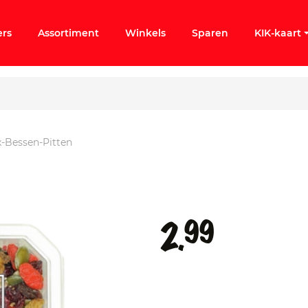
ers
Assortiment
Winkels
Sparen
KIK-kaart
x-Bessen-Pitten
ergeten
k KIK-account
99
2.