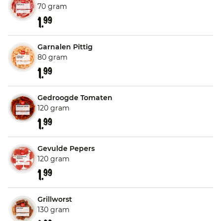
70 gram
1.
99
Garnalen Pittig
80 gram
1.
99
Gedroogde Tomaten
120 gram
1.
99
Gevulde Pepers
120 gram
1.
99
Grillworst
130 gram