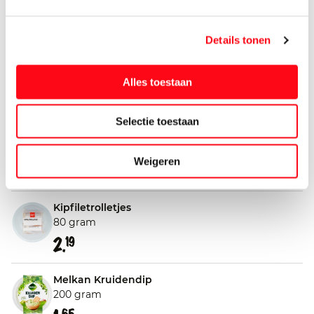
100 gram
1.
99
Details tonen
Kaasblokjes Pikant
130 gram
Alles toestaan
2.
09
Selectie toestaan
Kaasblokjes Zacht Belegen
130 gram
Weigeren
2.
19
Kipfiletrolletjes
80 gram
2.
19
Melkan Kruidendip
200 gram
65