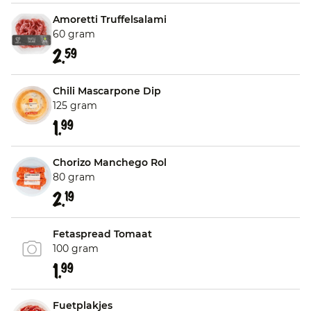
Amoretti Truffelsalami
60 gram
2.
59
Chili Mascarpone Dip
125 gram
1.
99
Chorizo Manchego Rol
80 gram
2.
19
Fetaspread Tomaat
100 gram
1.
99
Fuetplakjes