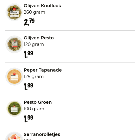
Olijven Knoflook
260 gram
2.
79
Olijven Pesto
120 gram
1.
99
Peper Tapanade
125 gram
1.
99
Pesto Groen
100 gram
1.
99
Serranorolletjes