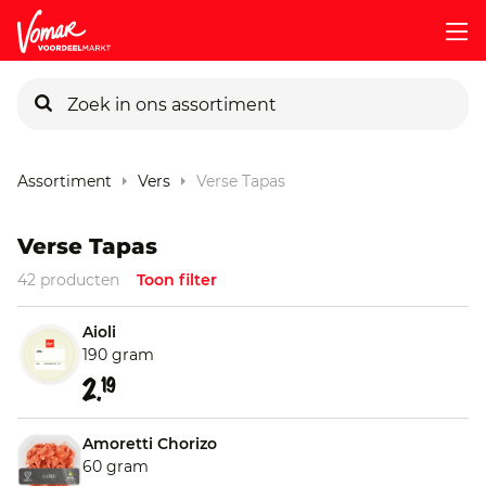
KIK-kaart
Assortiment
Vers
Verse Tapas
Pincode vergeten
Verse Tapas
42 producten
Toon filter
Persoonlijk KIK-account
Aioli
190 gram
2.
19
Amoretti Chorizo
60 gram