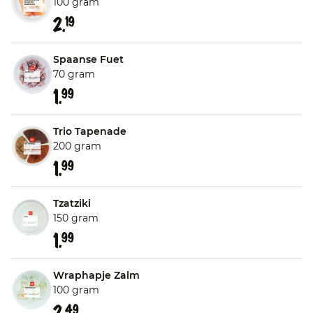
100 gram
2.
19
Spaanse Fuet
70 gram
1.
99
Trio Tapenade
200 gram
1.
99
Tzatziki
150 gram
1.
99
Wraphapje Zalm
100 gram
2.
49