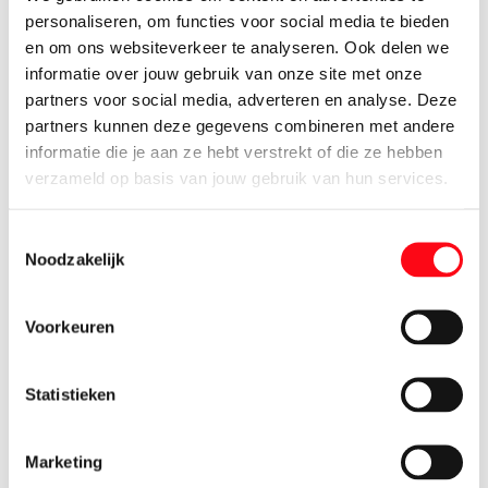
personaliseren, om functies voor social media te bieden
Hummus Pikant
en om ons websiteverkeer te analyseren. Ook delen we
200 gram
informatie over jouw gebruik van onze site met onze
1.
99
partners voor social media, adverteren en analyse. Deze
partners kunnen deze gegevens combineren met andere
Kaas Pesto Dip
informatie die je aan ze hebt verstrekt of die ze hebben
100 gram
verzameld op basis van jouw gebruik van hun services.
1.
99
Toestemmingsselectie
Kaas Tapanade
Noodzakelijk
125 gram
1.
99
Voorkeuren
Kaasblokjes Belegen Komijn
100 gram
Statistieken
2.
15
Marketing
Kaasblokjes Oud