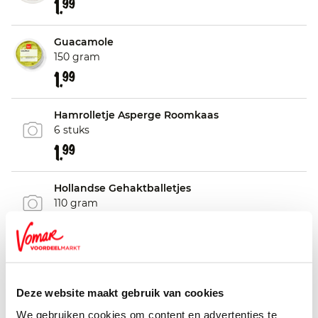
1.
99
Guacamole
150 gram
1.
99
Hamrolletje Asperge Roomkaas
6 stuks
1.
99
Hollandse Gehaktballetjes
110 gram
2.
29
Hummus Naturel
200 gram
Deze website maakt gebruik van cookies
1.
99
We gebruiken cookies om content en advertenties te