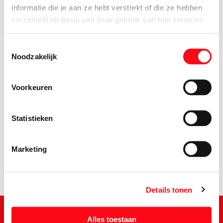
informatie die je aan ze hebt verstrekt of die ze hebben
verzameld op basis van jouw gebruik van hun services.
Toestemmingsselectie
Noodzakelijk
Voorkeuren
1.
99
Statistieken
Marketing
Details tonen
Alles toestaan