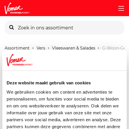
KIK-kaart
Assortiment
Vers
Vleeswaren & Salades
G-Woon-Gevu
Pincode vergeten
G'woon Gevulde Ei Salade
175 gram
Persoonlijk KIK-account
Deze website maakt gebruik van cookies
We gebruiken cookies om content en advertenties te
personaliseren, om functies voor social media te bieden
en om ons websiteverkeer te analyseren. Ook delen we
informatie over jouw gebruik van onze site met onze
partners voor social media, adverteren en analyse. Deze
partners kunnen deze gegevens combineren met andere