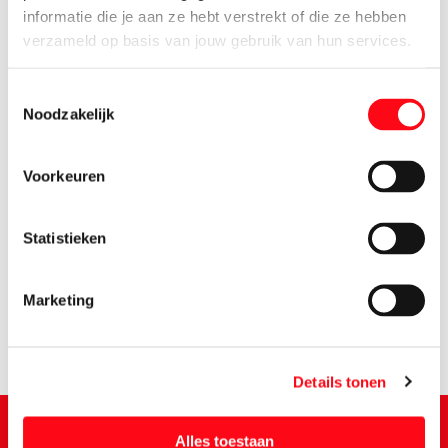
informatie die je aan ze hebt verstrekt of die ze hebben
verzameld op basis van jouw gebruik van hun services.
Toestemmingsselectie
Noodzakelijk
Voorkeuren
3.
65
Statistieken
Marketing
Details tonen
Alles toestaan