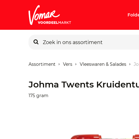
Fold
KIK-kaart
Assortiment
Vers
Vleeswaren & Salades
Jo
Pincode v
Johma Twents Kruidentu
Persoonlij
175 gram