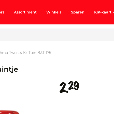
ers
Assortiment
Winkels
Sparen
KIK-kaart
hma-Twents-Kr-Tuin-B&t-175
ergeten
intje
k KIK-account
29
2.