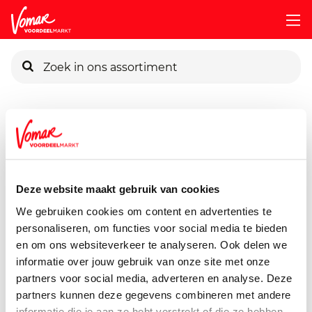
KIK-kaart
Assortiment
Vers
Vleeswaren & Salades
Maza-Hoemo
Pincode vergeten
Maza Hoemoes Tomaat
200 gram
Deze website maakt gebruik van cookies
Persoonlijk KIK-account
We gebruiken cookies om content en advertenties te
personaliseren, om functies voor social media te bieden
en om ons websiteverkeer te analyseren. Ook delen we
informatie over jouw gebruik van onze site met onze
partners voor social media, adverteren en analyse. Deze
partners kunnen deze gegevens combineren met andere
informatie die je aan ze hebt verstrekt of die ze hebben