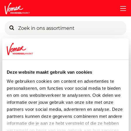
KIK-kaart
Assortiment
Vers
Vleeswaren & Salades
Sapori-Di-M
Pincode vergeten
Sapori Di Mantova Italiaanse
Deze website maakt gebruik van cookies
Antipasti
We gebruiken cookies om content en advertenties te
Persoonlijk KIK-account
personaliseren, om functies voor social media te bieden
100 gram
en om ons websiteverkeer te analyseren. Ook delen we
informatie over jouw gebruik van onze site met onze
partners voor social media, adverteren en analyse. Deze
partners kunnen deze gegevens combineren met andere
informatie die je aan ze hebt verstrekt of die ze hebben
verzameld op basis van jouw gebruik van hun services.