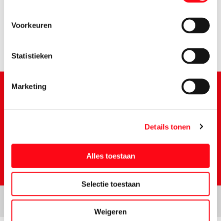
smaakmakers
Voorkeuren
Tussendoortjes
Zoetstoffen
Statistieken
Marketing
Schrijf je in voor de Vomar nieuwsbrief
Details tonen
Alles toestaan
Selectie toestaan
Weigeren