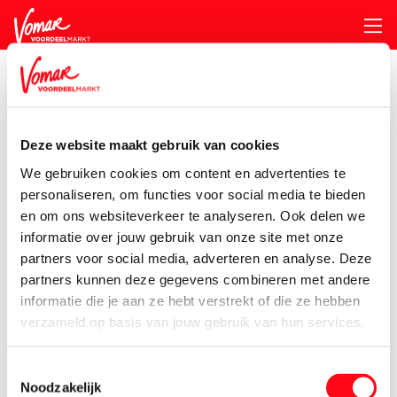
KIK-kaart
Deze website maakt gebruik van cookies
Voorraadkast
We gebruiken cookies om content en advertenties te
Pincode vergeten
personaliseren, om functies voor social media te bieden
en om ons websiteverkeer te analyseren. Ook delen we
Bakproducten
Bewuste voeding
informatie over jouw gebruik van onze site met onze
Persoonlijk KIK-account
partners voor social media, adverteren en analyse. Deze
Broodbeleg
Chips, Koek, Snacks &
partners kunnen deze gegevens combineren met andere
Nootjes
informatie die je aan ze hebt verstrekt of die ze hebben
verzameld op basis van jouw gebruik van hun services.
Chocolade & Snoep
Ontbijt
Pasta, rijst &
Soepen, conserven,
Toestemmingsselectie
wereldmarkt
sauzen &
Noodzakelijk