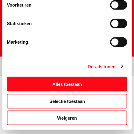
Voorkeuren
Schrijf je in voor de Vomar nieuwsbrief
Statistieken
Marketing
Details tonen
Alles toestaan
Prijs- en tekstwijzigingen onder voorbehoud. Aanbiedingen op deze
website zijn niet bestemd voor grootverbruikers en/of wederverkopers.
Selectie toestaan
Weigeren