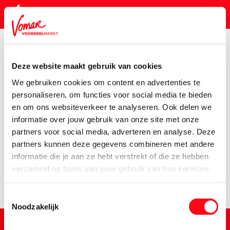
Deze website maakt gebruik van cookies
KIK-kaart
We gebruiken cookies om content en advertenties te
Baby & Kind
personaliseren, om functies voor social media te bieden
en om ons websiteverkeer te analyseren. Ook delen we
Pincode vergeten
informatie over jouw gebruik van onze site met onze
Baby- en
Babyverzorging
partners voor social media, adverteren en analyse. Deze
Kindervoeding
partners kunnen deze gegevens combineren met andere
Persoonlijk KIK-account
informatie die je aan ze hebt verstrekt of die ze hebben
Luiers
verzameld op basis van jouw gebruik van hun services.
Toestemmingsselectie
Noodzakelijk