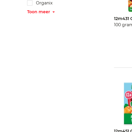
Organix
Roosvicee
Toon meer
12m431 O
Sore
100 gra
12m451 O