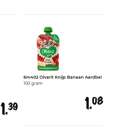
6m402 Olvarit Knijp Banaan Aardbei
100 gram
1.
08
1.
39