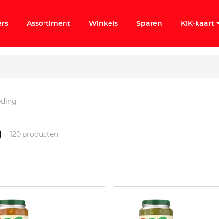
ers
Assortiment
Winkels
Sparen
KIK-kaart
eding
ergeten
g
120 producten
k KIK-account