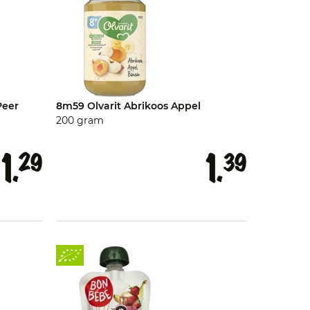
Peer
8m59 Olvarit Abrikoos Appel
200 gram
1.
1.
29
39