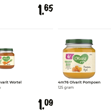
1.
65
varit Wortel
4m76 Olvarit Pompoen
m
125 gram
1.
09