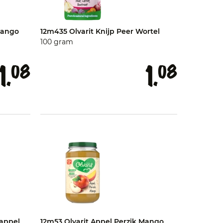
Mango
12m435 Olvarit Knijp Peer Wortel
100 gram
1.
1.
08
08
sappel
12m53 Olvarit Appel Perzik Mango