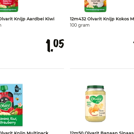
lvarit Knijp Aardbei Kiwi
12m432 Olvarit Knijp Kokos 
m
100 gram
1.
05
lvarit Knijp Multipack
12m50 Olvarit Banaan Sinaa