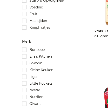
Start- & Opvolgmelk
Voeding
Fruit
Maaltijden
Knijpfruitjes
12m06 O
250 gra
Merk
Bonbebe
Ella's Kitchen
G'woon
Kleine Keuken
Liga
Little Rockets
Nestle
Nutrilon
Olvarit