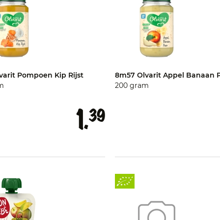
varit Pompoen Kip Rijst
8m57 Olvarit Appel Banaan 
m
200 gram
1.
39