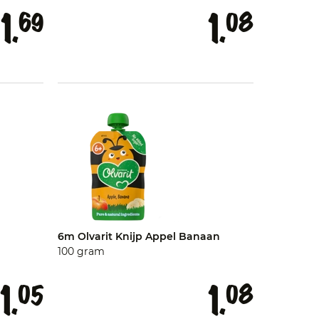
1.
1.
69
08
6m Olvarit Knijp Appel Banaan
100 gram
1.
1.
05
08