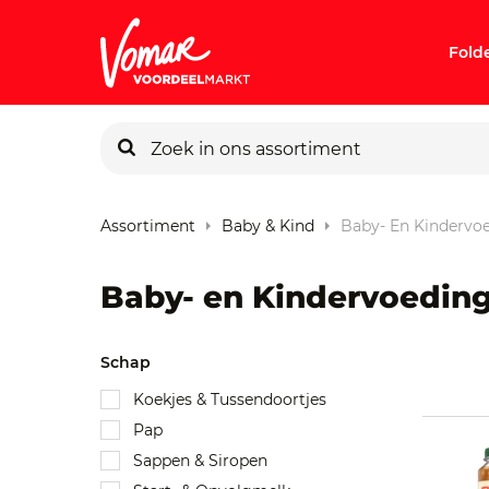
Fold
KIK-kaart
Assortiment
Baby & Kind
Baby- En Kindervo
Pincode v
Baby- en Kindervoedin
Persoonlij
Schap
Koekjes & Tussendoortjes
Pap
Sappen & Siropen