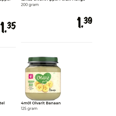
200 gram
1.
39
1.
35
tel
4m01 Olvarit Banaan
125 gram