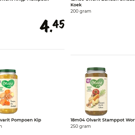
Koek
200 gram
4.
45
lvarit Pompoen Kip
18m04 Olvarit Stamppot Wor
m
250 gram