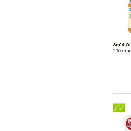
8m14 Ol
200 gra