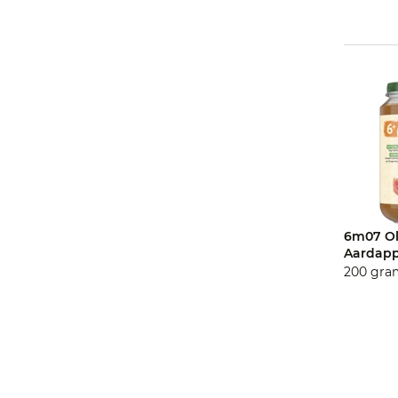
6m07 Ol
Aardapp
200 gra