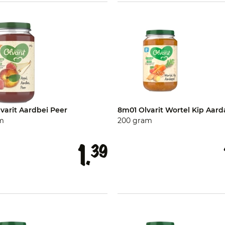
varit Aardbei Peer
8m01 Olvarit Wortel Kip Aar
m
200 gram
1.
39