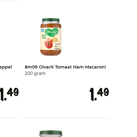
dappel
8m09 Olvarit Tomaat Ham Macaroni
200 gram
1.
1.
49
49