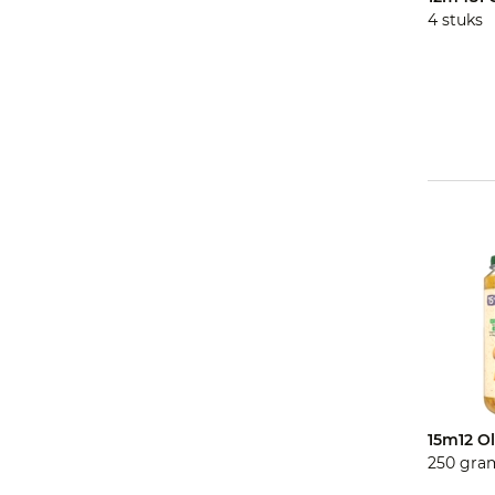
4 stuks
15m12 O
250 gra