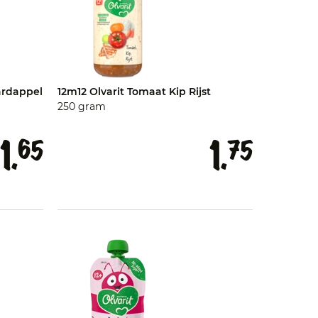
ardappel
12m12 Olvarit Tomaat Kip Rijst
250 gram
1.
1.
65
75