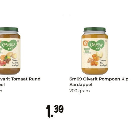
varit Tomaat Rund
6m09 Olvarit Pompoen Kip
el
Aardappel
m
200 gram
1.
39