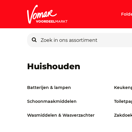
Fold
KIK-kaart
Huishouden
Pincode v
Persoonlij
Batterijen & lampen
Keuken
Schoonmaakmiddelen
Toiletpa
Wasmiddelen & Wasverzachter
Zakdoek