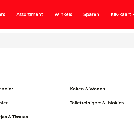
ers
Assortiment
Winkels
Sparen
KIK-kaart
ergeten
k KIK-account
papier
Koken & Wonen
pier
Toiletreinigers & -blokjes
jes & Tissues