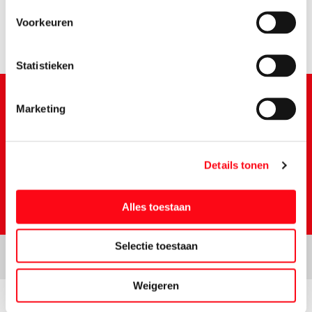
0.
98
Voorkeuren
Statistieken
Marketing
Schrijf je in voor de Vomar nieuwsbrief
Details tonen
Alles toestaan
Selectie toestaan
Weigeren
Prijs- en tekstwijzigingen onder voorbehoud. Aanbiedingen op deze