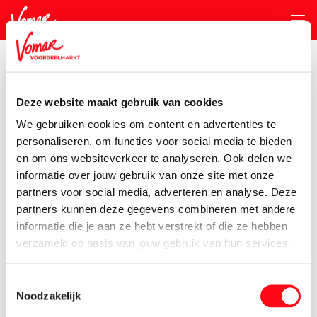
KIK-kaart
Deze website maakt gebruik van cookies
Assortiment
Huishouden
Koken & Wonen
We gebruiken cookies om content en advertenties te
personaliseren, om functies voor social media te bieden
Pincode vergeten
en om ons websiteverkeer te analyseren. Ook delen we
Koken & Wonen
informatie over jouw gebruik van onze site met onze
2 producten
Toon filter
partners voor social media, adverteren en analyse. Deze
Persoonlijk KIK-account
partners kunnen deze gegevens combineren met andere
Finess Servetten Wit 1 Laags
informatie die je aan ze hebt verstrekt of die ze hebben
100 stuks
verzameld op basis van jouw gebruik van hun services.
0.
98
Toestemmingsselectie
Finess Servetten Wit 2 Laags
Noodzakelijk
50 stuks