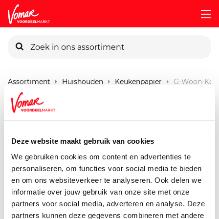
KIK-kaart
Assortiment
Huishouden
Keukenpapier
G-Woon-Keuk
Pincode vergeten
G'woon Keukenpapier 3
Laags
Persoonlijk KIK-account
Deze website maakt gebruik van cookies
2 stuks
We gebruiken cookies om content en advertenties te
personaliseren, om functies voor social media te bieden
en om ons websiteverkeer te analyseren. Ook delen we
informatie over jouw gebruik van onze site met onze
partners voor social media, adverteren en analyse. Deze
partners kunnen deze gegevens combineren met andere