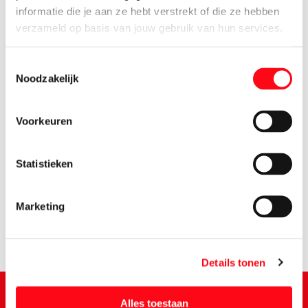
informatie die je aan ze hebt verstrekt of die ze hebben
verzameld op basis van jouw gebruik van hun services.
Toestemmingsselectie
Noodzakelijk
Voorkeuren
3.
29
Statistieken
Marketing
Details tonen
Alles toestaan