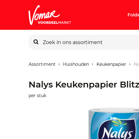
Fold
KIK-kaart
Assortiment
Huishouden
Keukenpapier
Na
Pincode v
Nalys Keukenpapier Blit
Persoonlij
per stuk