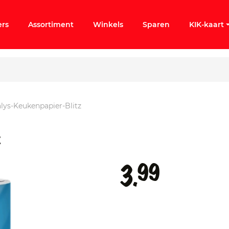
ers
Assortiment
Winkels
Sparen
KIK-kaart
lys-Keukenpapier-Blitz
ergeten
z
k KIK-account
99
3.