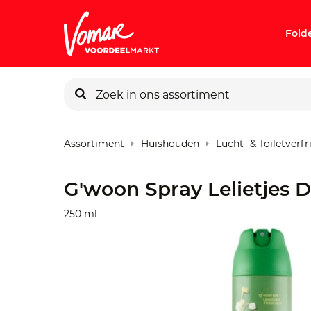
Fold
KIK-kaart
Assortiment
Huishouden
Lucht- & Toiletverfr
Pincode v
G'woon Spray Lelietjes 
Persoonlij
250 ml