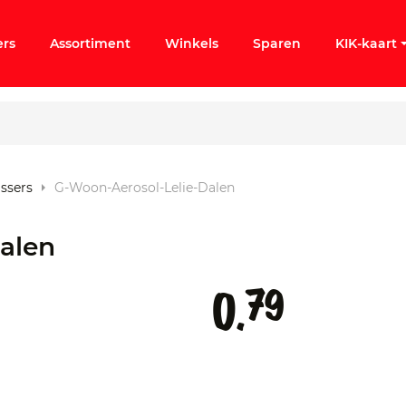
ers
Assortiment
Winkels
Sparen
KIK-kaart
issers
G-Woon-Aerosol-Lelie-Dalen
ergeten
Dalen
k KIK-account
79
0.