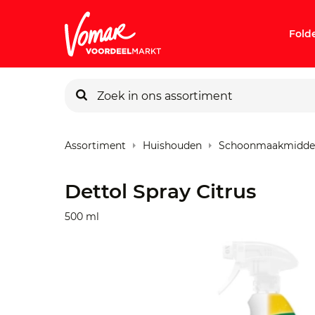
Fold
KIK-kaart
Assortiment
Huishouden
Schoonmaakmidde
Pincode v
Dettol Spray Citrus
Persoonlij
500 ml