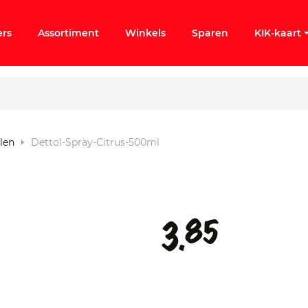
ers
Assortiment
Winkels
Sparen
KIK-kaart
len
Dettol-Spray-Citrus-500ml
ergeten
k KIK-account
85
3.