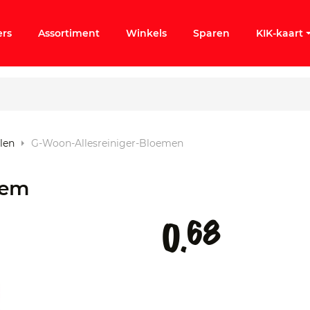
ers
Assortiment
Winkels
Sparen
KIK-kaart
len
G-Woon-Allesreiniger-Bloemen
ergeten
oem
k KIK-account
68
0.