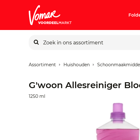
Fold
KIK-kaart
Assortiment
Huishouden
Schoonmaakmidde
Pincode v
G'woon Allesreiniger Bl
Persoonlij
1250 ml