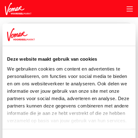
KIK-kaart
Assortiment
Huishouden
Schoonmaakmiddelen
G-W
Deze website maakt gebruik van cookies
Pincode vergeten
We gebruiken cookies om content en advertenties te
G'woon Glasdoekjes
personaliseren, om functies voor social media te bieden
20 stuks
en om ons websiteverkeer te analyseren. Ook delen we
Persoonlijk KIK-account
informatie over jouw gebruik van onze site met onze
partners voor social media, adverteren en analyse. Deze
partners kunnen deze gegevens combineren met andere
informatie die je aan ze hebt verstrekt of die ze hebben
verzameld op basis van jouw gebruik van hun services.
Toestemmingsselectie