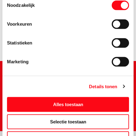
Noodzakelijk
0.
76
Voorkeuren
Statistieken
Marketing
Details tonen
Schrijf je in voor de Vomar nieuwsbrief
Alles toestaan
Selectie toestaan