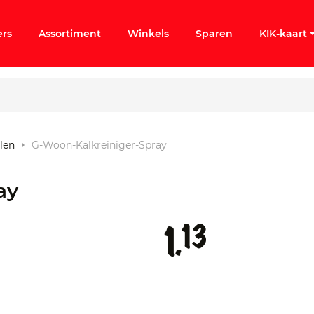
ers
Assortiment
Winkels
Sparen
KIK-kaart
len
G-Woon-Kalkreiniger-Spray
ergeten
ay
k KIK-account
13
1.