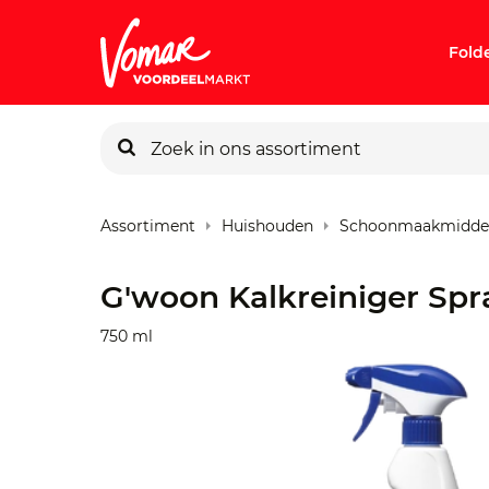
Fold
KIK-kaart
Assortiment
Huishouden
Schoonmaakmidde
Pincode v
G'woon Kalkreiniger Spr
Persoonlij
750 ml