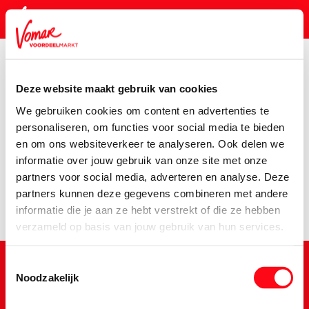
Deze website maakt gebruik van cookies
KIK-kaart
We gebruiken cookies om content en advertenties te
Assortiment
Huishouden
Schoonmaakmiddelen
G-Wo
personaliseren, om functies voor social media te bieden
en om ons websiteverkeer te analyseren. Ook delen we
Pincode vergeten
Er is een fout opgetreden
informatie over jouw gebruik van onze site met onze
partners voor social media, adverteren en analyse. Deze
We hebben het product niet kunnen vinden.
partners kunnen deze gegevens combineren met andere
Persoonlijk KIK-account
informatie die je aan ze hebt verstrekt of die ze hebben
verzameld op basis van jouw gebruik van hun services.
Toestemmingsselectie
Noodzakelijk
Schrijf je in voor de Vomar nieuwsbrief