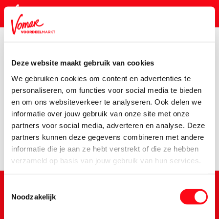
Deze website maakt gebruik van cookies
KIK-kaart
We gebruiken cookies om content en advertenties te
Assortiment
Huishouden
Schoonmaakmiddelen
Hg-
personaliseren, om functies voor social media te bieden
en om ons websiteverkeer te analyseren. Ook delen we
Pincode vergeten
Er is een fout opgetreden
informatie over jouw gebruik van onze site met onze
partners voor social media, adverteren en analyse. Deze
We hebben het product niet kunnen vinden.
partners kunnen deze gegevens combineren met andere
Persoonlijk KIK-account
informatie die je aan ze hebt verstrekt of die ze hebben
verzameld op basis van jouw gebruik van hun services.
Toestemmingsselectie
Noodzakelijk
Schrijf je in voor de Vomar nieuwsbrief