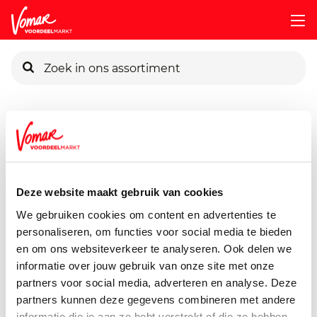
KIK-kaart
Assortiment
Huishouden
Schoonmaakmiddelen
Sel-
Pincode vergeten
Sel Terpentine
1000 ml
Deze website maakt gebruik van cookies
Persoonlijk KIK-account
We gebruiken cookies om content en advertenties te
personaliseren, om functies voor social media te bieden
en om ons websiteverkeer te analyseren. Ook delen we
informatie over jouw gebruik van onze site met onze
partners voor social media, adverteren en analyse. Deze
partners kunnen deze gegevens combineren met andere
informatie die je aan ze hebt verstrekt of die ze hebben