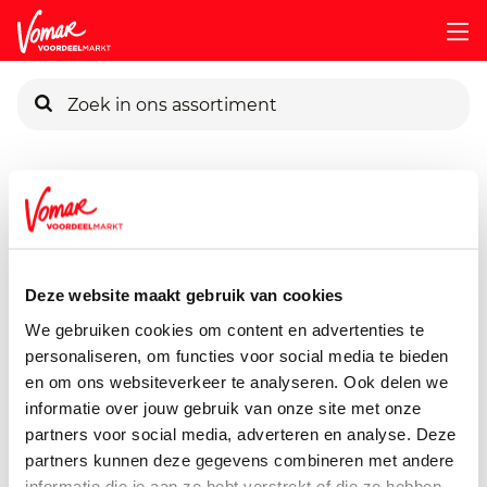
KIK-kaart
Assortiment
Koken, Tafelen & Non Food
Koken & Wone
Pincode vergeten
G'woon 3 In 1 Folie 15m
per stuk
Deze website maakt gebruik van cookies
Persoonlijk KIK-account
We gebruiken cookies om content en advertenties te
personaliseren, om functies voor social media te bieden
en om ons websiteverkeer te analyseren. Ook delen we
informatie over jouw gebruik van onze site met onze
partners voor social media, adverteren en analyse. Deze
partners kunnen deze gegevens combineren met andere
informatie die je aan ze hebt verstrekt of die ze hebben