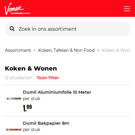
KIK-kaart
Assortiment
Koken, Tafelen & Non Food
Koken & Wone
Pincode vergeten
Koken & Wonen
12 producten
Toon filter
Persoonlijk KIK-account
Dumil Aluminiumfolie 10 Meter
per stuk
1.
99
Dumil Bakpapier 8m
per stuk