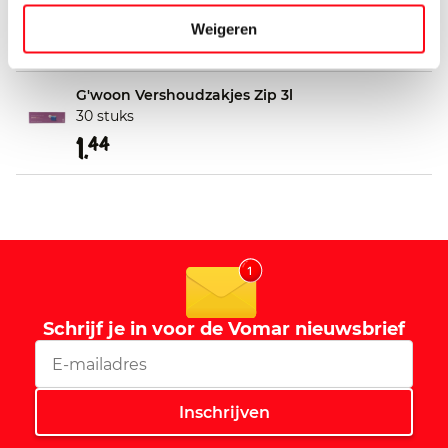
40 stuks
Weigeren
1.
45
G'woon Vershoudzakjes Zip 3l
30 stuks
1.
44
Schrijf je in voor de Vomar nieuwsbrief