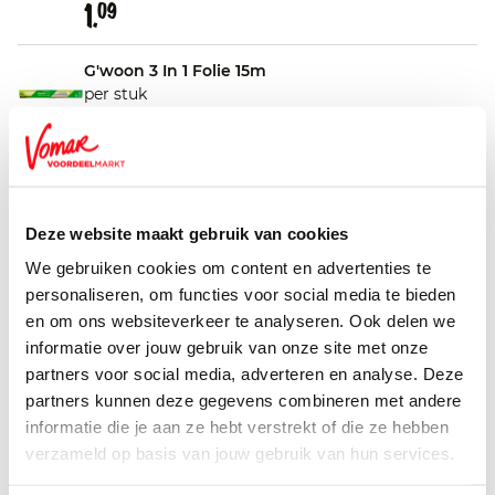
1.
09
G'woon 3 In 1 Folie 15m
per stuk
0.
58
G'woon Aluminiumfolie 30m
per stuk
Deze website maakt gebruik van cookies
1.
79
We gebruiken cookies om content en advertenties te
personaliseren, om functies voor social media te bieden
G'woon Bakpapier
en om ons websiteverkeer te analyseren. Ook delen we
30 stuks
informatie over jouw gebruik van onze site met onze
1.
15
partners voor social media, adverteren en analyse. Deze
partners kunnen deze gegevens combineren met andere
G'woon Boterhamzakjes
informatie die je aan ze hebt verstrekt of die ze hebben
120 stuks
verzameld op basis van jouw gebruik van hun services.
0.
58