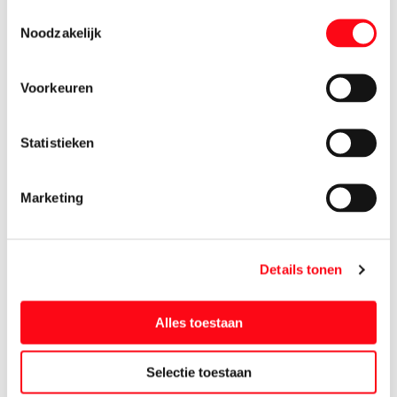
Toestemmingsselectie
G'woon Diepvrieszak 1 Liter
Noodzakelijk
25 stuks
0.
77
Voorkeuren
G'woon Diepvrieszak 3l
25 stuks
Statistieken
0.
99
Marketing
G'woon V-top Boterhamzakjes
80 stuks
0.
97
Details tonen
G'woon Vershoudfolie 50m
per stuk
Alles toestaan
0.
99
Selectie toestaan
G'woon Vershoudzak Zip 1l