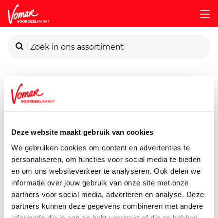
KIK-kaart
Assortiment
Koken, Tafelen & Non Food
Koken & Wone
Pincode vergeten
G'woon Diepvrieszak 3l
25 stuks
Deze website maakt gebruik van cookies
Persoonlijk KIK-account
We gebruiken cookies om content en advertenties te
personaliseren, om functies voor social media te bieden
en om ons websiteverkeer te analyseren. Ook delen we
informatie over jouw gebruik van onze site met onze
partners voor social media, adverteren en analyse. Deze
partners kunnen deze gegevens combineren met andere
informatie die je aan ze hebt verstrekt of die ze hebben