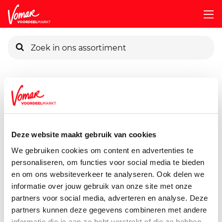
KIK-kaart
Assortiment
Vers
Verse Tapas
Nw-Pikante-Kaasblokje
Pincode vergeten
Kaasblokjes Pikant
130 gram
Deze website maakt gebruik van cookies
Persoonlijk KIK-account
We gebruiken cookies om content en advertenties te
personaliseren, om functies voor social media te bieden
en om ons websiteverkeer te analyseren. Ook delen we
informatie over jouw gebruik van onze site met onze
partners voor social media, adverteren en analyse. Deze
partners kunnen deze gegevens combineren met andere
informatie die je aan ze hebt verstrekt of die ze hebben