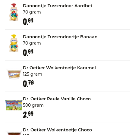
Danoontje Tussendoor Aardbei
70 gram
0.
93
Danoontje Tussendoortje Banaan
70 gram
0.
93
Dr Oetker Wolkentoetje Karamel
125 gram
0.
78
Dr. Oetker Paula Vanille Choco
500 gram
2.
99
Dr. Oetker Wolkentoetje Choco