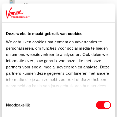
1.
35
Bio+ Melk Vol
1000 ml
1.
35
Deze website maakt gebruik van cookies
We gebruiken cookies om content en advertenties te
Bio+ Roomboter Ongezout
personaliseren, om functies voor social media te bieden
250 gram
en om ons websiteverkeer te analyseren. Ook delen we
2.
85
informatie over jouw gebruik van onze site met onze
partners voor social media, adverteren en analyse. Deze
partners kunnen deze gegevens combineren met andere
Bio+ Yoghurt Halfvol
1000 ml
informatie die je aan ze hebt verstrekt of die ze hebben
verzameld op basis van jouw gebruik van hun services.
1.
59
Toestemmingsselectie
Bio+ Yoghurt Mager
Noodzakelijk
1000 ml
1.
39