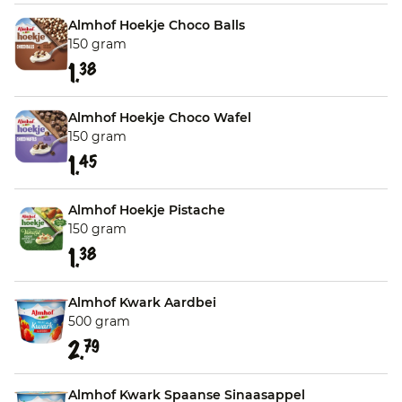
Almhof Hoekje Choco Balls
150 gram
1.
38
Almhof Hoekje Choco Wafel
150 gram
1.
45
Almhof Hoekje Pistache
150 gram
1.
38
Almhof Kwark Aardbei
500 gram
2.
79
Almhof Kwark Spaanse Sinaasappel