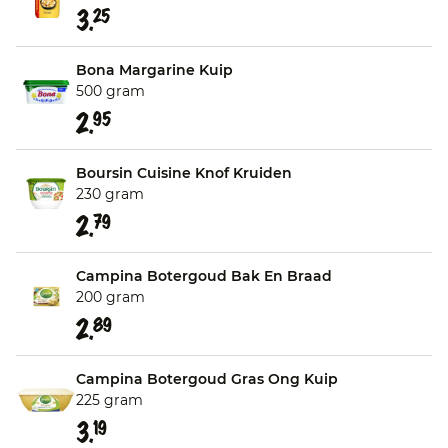
3.
25
Bona Margarine Kuip
500 gram
2.
95
Boursin Cuisine Knof Kruiden
230 gram
2.
79
Campina Botergoud Bak En Braad
200 gram
2.
89
Campina Botergoud Gras Ong Kuip
225 gram
3.
19