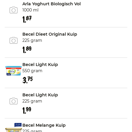
Arla Yoghurt Biologisch Vol
1000 ml
1.
87
Becel Dieet Original Kuip
225 gram
1.
89
Becel Light Kuip
550 gram
3.
75
Becel Light Kuip
225 gram
1.
99
Becel Melange Kuip
225 gram