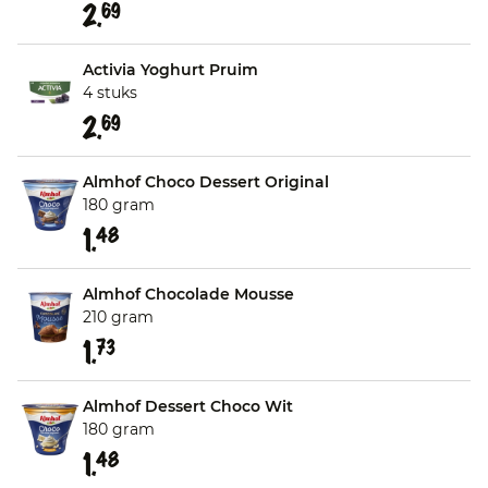
2.
69
Activia Yoghurt Pruim
4 stuks
2.
69
Almhof Choco Dessert Original
180 gram
1.
48
Almhof Chocolade Mousse
210 gram
1.
73
Almhof Dessert Choco Wit
180 gram
1.
48