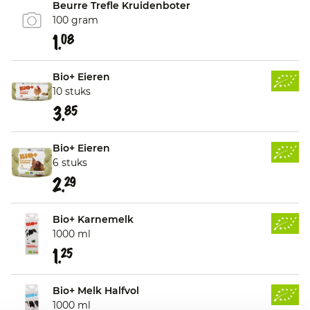
Beurre Trefle Kruidenboter
100 gram
1.
08
Bio+ Eieren
10 stuks
3.
85
Bio+ Eieren
6 stuks
2.
29
Bio+ Karnemelk
1000 ml
1.
25
Bio+ Melk Halfvol
1000 ml