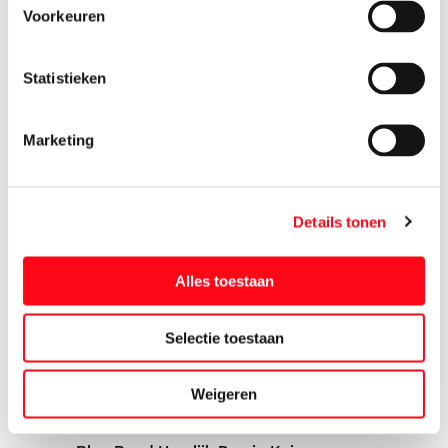
Voorkeuren
Bio+ Yoghurt Vol
1000 ml
Statistieken
1.
55
Marketing
Blue Band Finesse Koken
250 ml
1.
39
Details tonen
Blue Band Goede Start Kuip
500 gram
Alles toestaan
1.
85
Selectie toestaan
Blue Band Halvarine Kuip
500 gram
Weigeren
1.
99