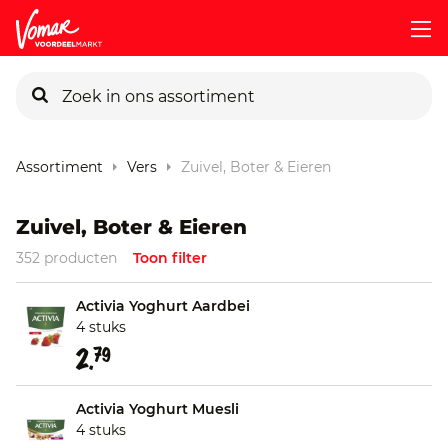
KIK-kaart
Assortiment
Vers
Zuivel, Boter & Eieren
Pincode vergeten
Zuivel, Boter & Eieren
352 producten
Toon filter
Persoonlijk KIK-account
Activia Yoghurt Aardbei
4 stuks
2.
79
Activia Yoghurt Muesli
4 stuks