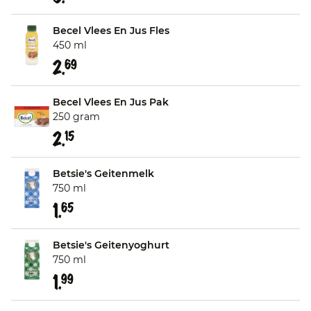
Becel Vlees En Jus Fles
450 ml
2.
69
Becel Vlees En Jus Pak
250 gram
2.
15
Betsie's Geitenmelk
750 ml
1.
65
Betsie's Geitenyoghurt
750 ml
1.
99