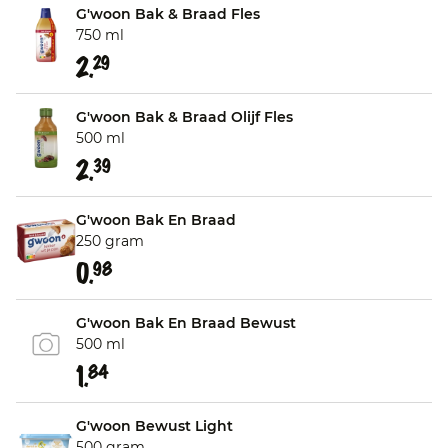
G'woon Bak & Braad Fles
750 ml
2.
29
G'woon Bak & Braad Olijf Fles
500 ml
2.
39
G'woon Bak En Braad
250 gram
0.
98
G'woon Bak En Braad Bewust
500 ml
1.
84
G'woon Bewust Light
500 gram