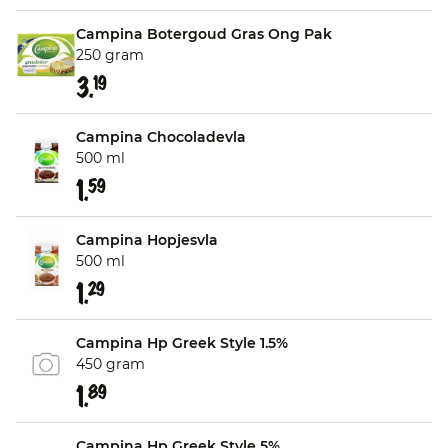
Campina Botergoud Gras Ong Pak
250 gram
3.
19
Campina Chocoladevla
500 ml
1.
59
Campina Hopjesvla
500 ml
1.
29
Campina Hp Greek Style 1.5%
450 gram
1.
89
Campina Hp Greek Style 5%