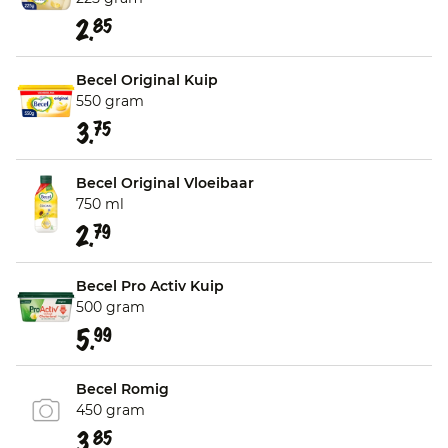
2.
85
Becel Original Kuip
550 gram
3.
75
Becel Original Vloeibaar
750 ml
2.
79
Becel Pro Activ Kuip
500 gram
5.
99
Becel Romig
450 gram
3.
85