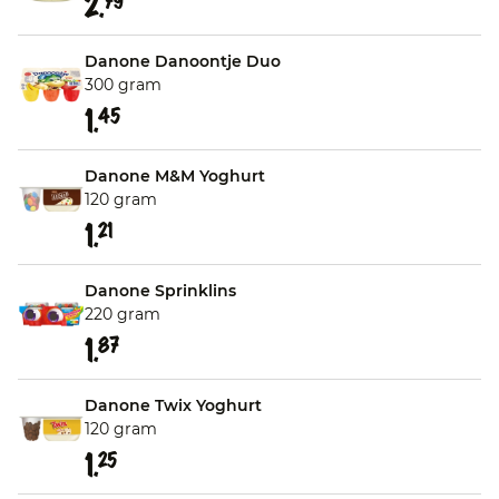
2.
79
Danone Danoontje Duo
300 gram
1.
45
Danone M&M Yoghurt
120 gram
1.
21
Danone Sprinklins
220 gram
1.
87
Danone Twix Yoghurt
120 gram
1.
25