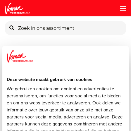
KIK-kaart
Assortiment
Vers
Zuivel, Boter & Eieren
Melkunie-Ha
Pincode vergeten
Melkunie Havermoutpap
500 gram
Deze website maakt gebruik van cookies
Persoonlijk KIK-account
We gebruiken cookies om content en advertenties te
personaliseren, om functies voor social media te bieden
en om ons websiteverkeer te analyseren. Ook delen we
informatie over jouw gebruik van onze site met onze
partners voor social media, adverteren en analyse. Deze
partners kunnen deze gegevens combineren met andere
informatie die je aan ze hebt verstrekt of die ze hebben