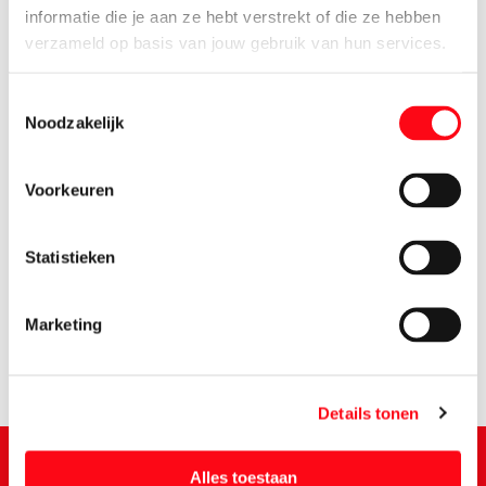
informatie die je aan ze hebt verstrekt of die ze hebben
verzameld op basis van jouw gebruik van hun services.
Toestemmingsselectie
Noodzakelijk
Voorkeuren
2.
19
Statistieken
Marketing
Details tonen
Alles toestaan