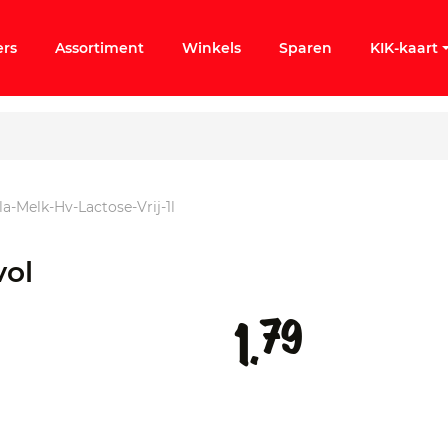
ers
Assortiment
Winkels
Sparen
KIK-kaart
la-Melk-Hv-Lactose-Vrij-1l
ergeten
vol
k KIK-account
79
1.