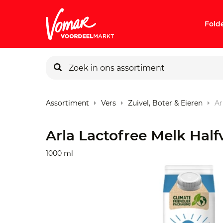
Fold
KIK-kaart
Assortiment
Vers
Zuivel, Boter & Eieren
Ar
Pincode v
Arla Lactofree Melk Half
Persoonlij
1000 ml