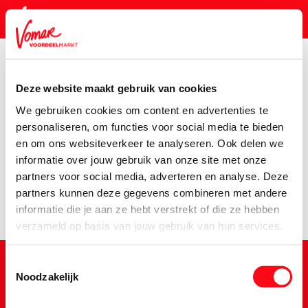
Deze website maakt gebruik van cookies
KIK-kaart
We gebruiken cookies om content en advertenties te
Assortiment
Vers
Zuivel, Boter & Eieren
Danio-Luchti
personaliseren, om functies voor social media te bieden
en om ons websiteverkeer te analyseren. Ook delen we
Pincode vergeten
Er is een fout opgetreden
informatie over jouw gebruik van onze site met onze
partners voor social media, adverteren en analyse. Deze
We hebben het product niet kunnen vinden.
partners kunnen deze gegevens combineren met andere
Persoonlijk KIK-account
informatie die je aan ze hebt verstrekt of die ze hebben
verzameld op basis van jouw gebruik van hun services.
Toestemmingsselectie
Noodzakelijk
Schrijf je in voor de Vomar nieuwsbrief