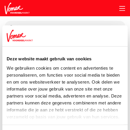
KIK-kaart
Assortiment
Vers
Zuivel, Boter & Eieren
G-Woon-Bewu
Deze website maakt gebruik van cookies
Pincode vergeten
G'woon Bewust Light
We gebruiken cookies om content en advertenties te
personaliseren, om functies voor social media te bieden
500 gram
en om ons websiteverkeer te analyseren. Ook delen we
Persoonlijk KIK-account
informatie over jouw gebruik van onze site met onze
partners voor social media, adverteren en analyse. Deze
partners kunnen deze gegevens combineren met andere
informatie die je aan ze hebt verstrekt of die ze hebben
verzameld op basis van jouw gebruik van hun services.