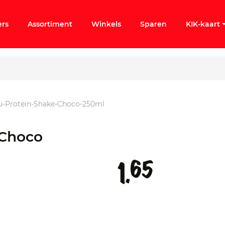
ers
Assortiment
Winkels
Sparen
KIK-kaart
-Protein-Shake-Choco-250ml
ergeten
 Choco
k KIK-account
65
1.