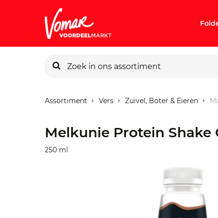
Fold
KIK-kaart
Assortiment
Vers
Zuivel, Boter & Eieren
Mu
Pincode v
Melkunie Protein Shake
Persoonlij
250 ml