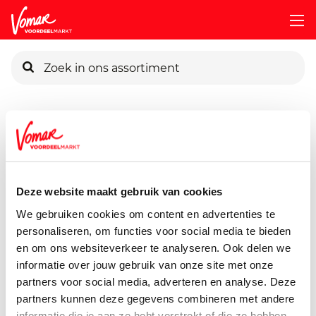
KIK-kaart
Assortiment
Vers
Zuivel, Boter & Eieren
Optimel-Kwa
Pincode vergeten
Optimel Kwark Aardbei
500 gram
Deze website maakt gebruik van cookies
Persoonlijk KIK-account
We gebruiken cookies om content en advertenties te
personaliseren, om functies voor social media te bieden
en om ons websiteverkeer te analyseren. Ook delen we
informatie over jouw gebruik van onze site met onze
partners voor social media, adverteren en analyse. Deze
partners kunnen deze gegevens combineren met andere
informatie die je aan ze hebt verstrekt of die ze hebben