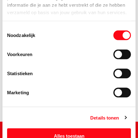
informatie die je aan ze hebt verstrekt of die ze hebben
verzameld op basis van jouw gebruik van hun services.
Toestemmingsselectie
Noodzakelijk
Voorkeuren
1.
89
Statistieken
Marketing
Details tonen
Alles toestaan