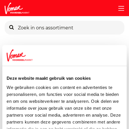
KIK-kaart
Assortiment
Voorraadkast
Bakproducten
Koopmans-
Pincode vergeten
Koopmans Custard
300 gram
Deze website maakt gebruik van cookies
Persoonlijk KIK-account
We gebruiken cookies om content en advertenties te
personaliseren, om functies voor social media te bieden
en om ons websiteverkeer te analyseren. Ook delen we
informatie over jouw gebruik van onze site met onze
partners voor social media, adverteren en analyse. Deze
partners kunnen deze gegevens combineren met andere
informatie die je aan ze hebt verstrekt of die ze hebben