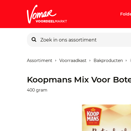
Fold
KIK-kaart
Assortiment
Voorraadkast
Bakproducten
Pincode v
Koopmans Mix Voor Bot
Persoonlij
400 gram