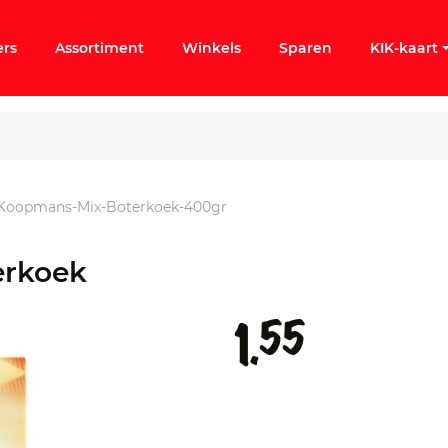
ers
Assortiment
Winkels
Sparen
KIK-kaart
Koopmans-Mix-Boterkoek-400gr
ergeten
erkoek
k KIK-account
55
1.