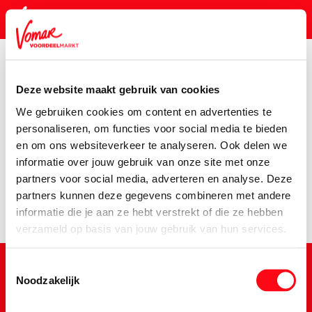
Deze website maakt gebruik van cookies
KIK-kaart
We gebruiken cookies om content en advertenties te
Assortiment
Voorraadkast
Barebells-Fast-Food-Cho
personaliseren, om functies voor social media te bieden
en om ons websiteverkeer te analyseren. Ook delen we
Pincode vergeten
Er is een fout opgetreden
informatie over jouw gebruik van onze site met onze
partners voor social media, adverteren en analyse. Deze
We hebben het product niet kunnen vinden.
partners kunnen deze gegevens combineren met andere
Persoonlijk KIK-account
informatie die je aan ze hebt verstrekt of die ze hebben
verzameld op basis van jouw gebruik van hun services.
Toestemmingsselectie
Noodzakelijk
Schrijf je in voor de Vomar nieuwsbrief