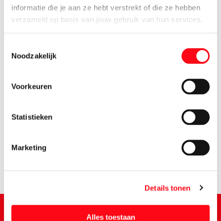
informatie die je aan ze hebt verstrekt of die ze hebben
verzameld op basis van jouw gebruik van hun services.
Toestemmingsselectie
Noodzakelijk
Voorkeuren
3.
89
Statistieken
Marketing
Details tonen
Alles toestaan