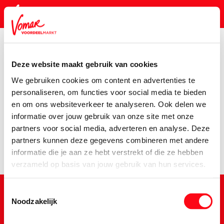
Deze website maakt gebruik van cookies
KIK-kaart
We gebruiken cookies om content en advertenties te
Assortiment
Voorraadkast
Cereal-Happy-Digest-150
personaliseren, om functies voor social media te bieden
en om ons websiteverkeer te analyseren. Ook delen we
Pincode vergeten
Er is een fout opgetreden
informatie over jouw gebruik van onze site met onze
partners voor social media, adverteren en analyse. Deze
We hebben het product niet kunnen vinden.
partners kunnen deze gegevens combineren met andere
Persoonlijk KIK-account
informatie die je aan ze hebt verstrekt of die ze hebben
verzameld op basis van jouw gebruik van hun services.
Toestemmingsselectie
Noodzakelijk
Schrijf je in voor de Vomar nieuwsbrief