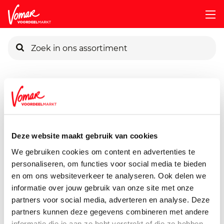
KIK-kaart
Assortiment
Voorraadkast
Grenade-White-Oreo-60g
Pincode vergeten
Grenade White Oreo
60 gram
Deze website maakt gebruik van cookies
Persoonlijk KIK-account
We gebruiken cookies om content en advertenties te
personaliseren, om functies voor social media te bieden
en om ons websiteverkeer te analyseren. Ook delen we
informatie over jouw gebruik van onze site met onze
partners voor social media, adverteren en analyse. Deze
partners kunnen deze gegevens combineren met andere
informatie die je aan ze hebt verstrekt of die ze hebben