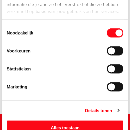
informatie die je aan ze hebt verstrekt of die ze hebben
verzameld op basis van jouw gebruik van hun services.
Toestemmingsselectie
Noodzakelijk
Voorkeuren
3.
39
Statistieken
Marketing
Details tonen
Alles toestaan