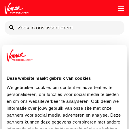
KIK-kaart
Assortiment
Voorraadkast
Broodbeleg
Calve-100-Pi
Pincode vergeten
Calve 100% Pindakaas
350 gram
Deze website maakt gebruik van cookies
Persoonlijk KIK-account
We gebruiken cookies om content en advertenties te
personaliseren, om functies voor social media te bieden
en om ons websiteverkeer te analyseren. Ook delen we
informatie over jouw gebruik van onze site met onze
partners voor social media, adverteren en analyse. Deze
partners kunnen deze gegevens combineren met andere
informatie die je aan ze hebt verstrekt of die ze hebben